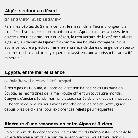
Algérie, retour au désert !
par
Franck Charton
· visuels:
Franck Charton
Parmi les pépites du Sahara central, le massif de la Tadrart, longeant la
frontière libyenne, reste un incontournable. Après plusieurs années de «
disette » pour les amoureux du désert, la réouverture de l’extrême sud-est
algérien, au départ de Djanet, fut comme une bouffée d’oxygène. Nous
avons parcouru à pied cet immense entrelacs de dunes orange, de plateaux
lunaires et de « land art » typiquement tassilien : une ahurissante radicalité
minérale !
Égypte, entre mer et silence
par
Émilie Chaussepied
· visuels:
Émilie Chaussepied
À deux pas d’El Gouna, au nord de la station balnéaire d’Hurghada en
Égypte, les montagnes de la mer Rouge offrent un tout autre monde.
Canyons d’anciens fonds marins, plateaux striés de silex, oasis minuscules
… Pendant deux jours nous avons marché dans les pas de Sytze, guide
depuis près de dix ans, pour explorer ces reliefs peu fréquentés.
Itinéraire d’une reconnexion entre Alpes et Riviera
En pleine ère de la déconnexion, les territoires du Piémont ita- lien et de la
Riviera française ont fait le pari de la reconnexion. Sous l’impulsion du