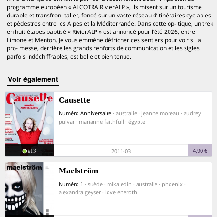
programme européen « ALCOTRA RivierALP », ils misent sur un tourisme
durable et transfron- talier, fondé sur un vaste réseau d’itinéraires cyclables
et pédestres entre les Alpes et la Méditerranée. Dans cette op- tique, un trek
en huit étapes baptisé « RivierALP » est annoncé pour l’été 2026, entre
Limone et Menton. Je vous emmène défricher ces sentiers pour voir si la
pro- messe, derrière les grands renforts de communication et les sigles
parfois indéchiffrables, est belle et bien tenue.
voir également
Causette
Numéro Anniversaire
· australie · jeanne moreau · audrey
pulvar · marianne faithfull · égypte
#13
4,90 €
2011-03
Maelström
Numéro 1
· suède · mika edin · australie · phoenix ·
alexandra geyser · love eneroth