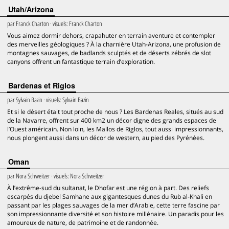
Utah/Arizona
par
Franck Charton
· visuels:
Franck Charton
Vous aimez dormir dehors, crapahuter en terrain aventure et contempler
des merveilles géologiques ? À la charnière Utah-Arizona, une profusion de
montagnes sauvages, de badlands sculptés et de déserts zébrés de slot
canyons offrent un fantastique terrain d’exploration.
Bardenas et Riglos
par
Sylvain Bazin
· visuels:
Sylvain Bazin
Et si le désert était tout proche de nous ? Les Bardenas Reales, situés au sud
de la Navarre, offrent sur 400 km2 un décor digne des grands espaces de
l’Ouest américain. Non loin, les Mallos de Riglos, tout aussi impressionnants,
nous plongent aussi dans un décor de western, au pied des Pyrénées.
Oman
par
Nora Schweitzer
· visuels:
Nora Schweitzer
À l’extrême-sud du sultanat, le Dhofar est une région à part. Des reliefs
escarpés du djebel Samhane aux gigantesques dunes du Rub al-Khali en
passant par les plages sauvages de la mer d’Arabie, cette terre fascine par
son impressionnante diversité et son histoire millénaire. Un paradis pour les
amoureux de nature, de patrimoine et de randonnée.