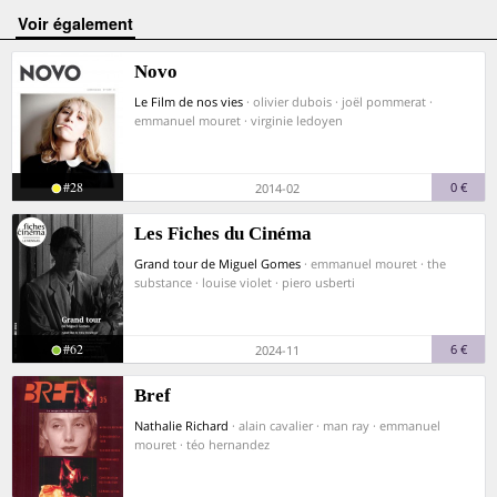
voir également
Novo
Le Film de nos vies
· olivier dubois · joël pommerat ·
emmanuel mouret · virginie ledoyen
#28
0 €
2014-02
Les Fiches du Cinéma
Grand tour de Miguel Gomes
· emmanuel mouret · the
substance · louise violet · piero usberti
#62
6 €
2024-11
Bref
Nathalie Richard
· alain cavalier · man ray · emmanuel
mouret · téo hernandez