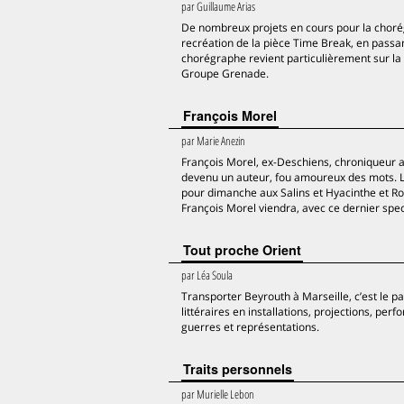
par
Guillaume Arias
De nombreux projets en cours pour la chor
recréation de la pièce Time Break, en passant
chorégraphe revient particulièrement sur la 
Groupe Grenade.
François Morel
par
Marie Anezin
François Morel, ex-Deschiens, chroniqueur a
devenu un auteur, fou amoureux des mots. Le 
pour dimanche aux Salins et Hyacinthe et R
François Morel viendra, avec ce dernier spec
Tout proche Orient
par
Léa Soula
Transporter Beyrouth à Marseille, c’est le p
littéraires en installations, projections, pe
guerres et représentations.
Traits personnels
par
Murielle Lebon