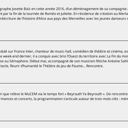
égraphe Josette Baïz en cette année 2016, d’un déménagement de sa compagnie 
 par la fin de la tournée de Roméo et Juliette. En résidence de création au Merla
réécriture de l’histoire d’Alice aux pays des Merveilles avec les jeunes danseurs 
dulé sur France Inter, chanteur de music-hall, comédien de théâtre et cinéma, es
week-end dernier, il a conquis avec brio l’Ouest du territoire avec La Fin du mo
ose au Sémaphore. Début mai, accompagné de son musicien fétiche Antoine Sahl
tacle, fleurir d’humanité le Théâtre du Jeu de Paume... Rencontre.
ari que relève le MuCEM via le temps fort « Beyrouth Ya Beyrouth ». De rencontre
rformances et concerts, la programmation s’articule autour de trois mots-clés : mé