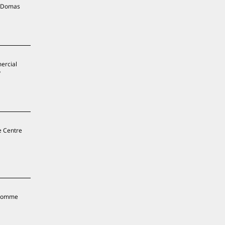
is Domas
mercial
y
le Centre
, comme