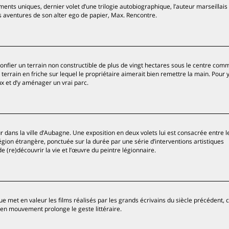
ents uniques, dernier volet d’une trilogie autobiographique, l’auteur marseilla
es aventures de son alter ego de papier, Max. Rencontre.
onfier un terrain non constructible de plus de vingt hectares sous le centre com
 terrain en friche sur lequel le propriétaire aimerait bien remettre la main. Pour 
aux et d’y aménager un vrai parc.
r dans la ville d’Aubagne. Une exposition en deux volets lui est consacrée entre 
égion étrangère, ponctuée sur la durée par une série d’interventions artistiques
e (re)découvrir la vie et l’œuvre du peintre légionnaire.
 met en valeur les films réalisés par les grands écrivains du siècle précédent
 en mouvement prolonge le geste littéraire.