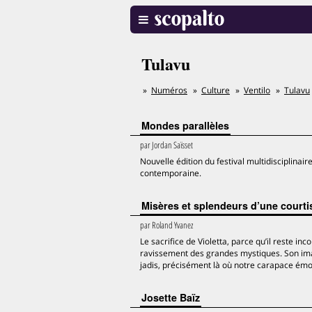
Tulavu
Numéros
Culture
Ventilo
Tulavu
Mondes parallèles
par
Jordan Saïsset
Nouvelle édition du festival multidisciplinai
contemporaine.
Misères et splendeurs d’une court
par
Roland Yvanez
Le sacrifice de Violetta, parce qu’il reste i
ravissement des grandes mystiques. Son imag
jadis, précisément là où notre carapace émot
Josette Baïz