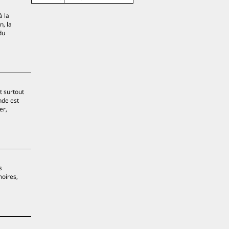
à la
n, la
du
t surtout
nde est
er,
s
moires,