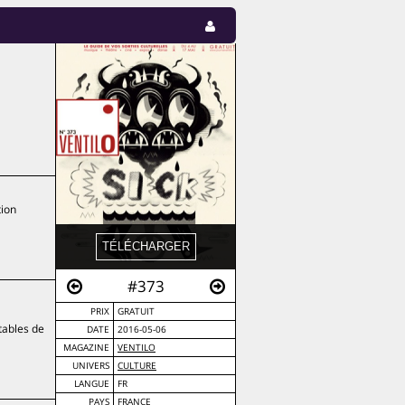
tion
#373
PRIX
GRATUIT
tables de
DATE
2016-05-06
MAGAZINE
VENTILO
UNIVERS
CULTURE
LANGUE
FR
PAYS
FRANCE