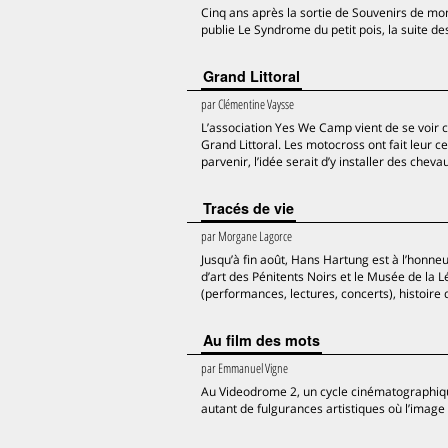
Cinq ans après la sortie de Souvenirs de mom
publie Le Syndrome du petit pois, la suite d
Grand Littoral
par
Clémentine Vaysse
L’association Yes We Camp vient de se voir c
Grand Littoral. Les motocross ont fait leur ce
parvenir, l’idée serait d’y installer des chev
Tracés de vie
par
Morgane Lagorce
Jusqu’à fin août, Hans Hartung est à l’honneu
d’art des Pénitents Noirs et le Musée de la L
(performances, lectures, concerts), histoire d
Au film des mots
par
Emmanuel Vigne
Au Videodrome 2, un cycle cinématographique
autant de fulgurances artistiques où l’image