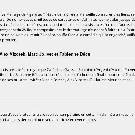
 Le Mariage de Figaro au Théâtre de la Criée à Marseille consacrent les liens, se
ais. De nombreuses similitudes de caractères et d’affinités, semblables jusque d
u siècle des Lumières, tout aussi multiples et insaisissables l’un que l’autre. Il 
rgeant du XVIIIe, le compositeur et le dramaturge n’eussent à faire l’un à l’autre
ro ne pouvait les réunir ? L’opéra-bouffa face à la comédie qui l’a engendré, voil
profi ter.
Alex Vizorek, Marc Jolivet et Fabienne Bécu
 trois ans après le mythique Café de la Gare, la Fontaine d’Argent d’Aix-en- Prove
rectrice Fabienne Bécu a concocté un explosif « bouquet final » pour cette fi n d
de ses brillants invités : Nicole Ferroni, Alex Vizorek, Guillaume Meurice et celui 
up d’accélérateur à la création contemporaine en cette fi n d’année en roue libr
s et ateliers déroulent une semaine riche en événements.