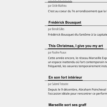
par
Cécile Mathieu
C’est au coeur du 7e arrondissement que la L
Frédérick Bousquet
par
Benoît Gilles
Frédérick Bousquet élu fantôme à la capita
This Christmas, I give you my art
par
Pauline Puaux
Cette année encore, le réseau Marseille Expo
un espace inattendu où l’art contemporain 
fréquenté, les oeuvres temporairement insta
En son fort intérieur
par
Salomé Teisseire
Depuis le 9 décembre, Abraham Poincheval vi
l’occasion idéale pour rencontrer ce perfor
Marseille sort ses graff