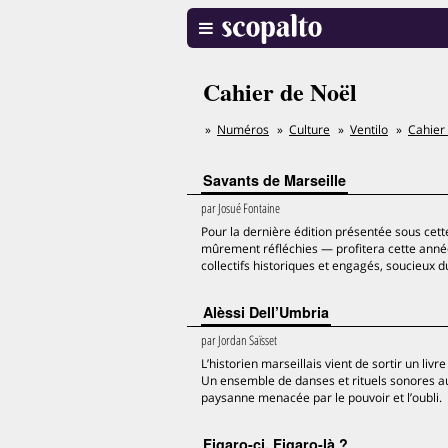
Cahier de Noël
Numéros
Culture
Ventilo
Cahier
Savants de Marseille
par
Josué Fontaine
Pour la dernière édition présentée sous cett
mûrement réfléchies — profitera cette anné
collectifs historiques et engagés, soucieux
Alèssi Dell’Umbria
par
Jordan Saïsset
L’historien marseillais vient de sortir un livr
Un ensemble de danses et rituels sonores au
paysanne menacée par le pouvoir et l’oubli.
Figaro-ci, Figaro-là ?