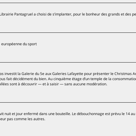
ibrairie Pantagruel a choisi de s’implanter, pour le bonheur des grands et des pet
le européenne du sport
s investit la Galerie du 5e aux Galeries Lafayette pour présenter le Christmas A
nous fait décidément du bien. Au cinquième étage d’un temple de la consommatio
llées sont à découvrir — et à saisir — sans aucune modération.
t nuit et jour enfermé dans une bouteille. Le débouchonnage est prévu le 14 au
meur pas comme les autres.