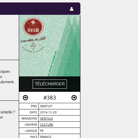
siques
ux
eulement.
#383
PRIX
GRATUIT
rantelle ?
DATE
2016-12-20
on
MAGAZINE
VENTILO
UNIVERS
CULTURE
LANGUE
FR
PAYS
FRANCE