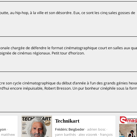
goutte, au hip-hop, à la ville et son désordre. Eux, ce sont les cinq sales gosses de
ionale chargée de défendre le format cinématographique court en salles aux qua
poignée de cinémas régionaux. Petit tour d’horizon.
sacre son cycle cinématographique du début d’année à l’un des grands génies he
rd’hui encore inépuisable, Robert Bresson. Un pur bonheur cinéphile sous la for
Technikart
Lyon
·
Frédéric Beigbeder
· adrien bosc ·
 · matthew
yann barthès · alex vizorek · françois