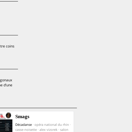
tre coins
xagonaux
me d’une
Smags
Décadanse
· opéra national du rhin ·
casse-noisette · alex vizorek · salon