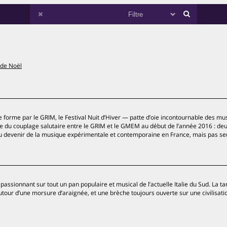
 de Noël
e forme par le GRIM, le Festival Nuit d’Hiver — patte d’oie incontournable des mu
e du couplage salutaire entre le GRIM et le GMEM au début de l’année 2016 : de
 du devenir de la musique expérimentale et contemporaine en France, mais pas s
e passionnant sur tout un pan populaire et musical de l’actuelle Italie du Sud. La ta
tour d’une morsure d’araignée, et une brèche toujours ouverte sur une civilisati