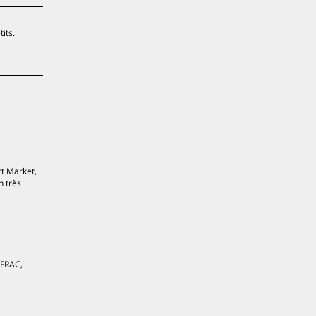
its.
rt Market,
n très
 FRAC,