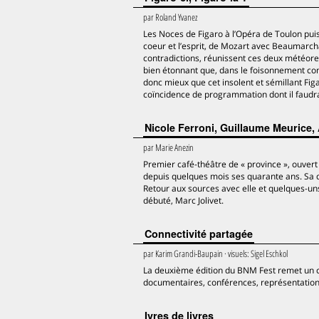
par
Roland Yvanez
Les Noces de Figaro à l’Opéra de Toulon puis
coeur et l’esprit, de Mozart avec Beaumarch
contradictions, réunissent ces deux météores d
bien étonnant que, dans le foisonnement conve
donc mieux que cet insolent et sémillant Figa
coïncidence de programmation dont il faudra 
Nicole Ferroni, Guillaume Meurice, 
par
Marie Anezin
Premier café-théâtre de « province », ouvert
depuis quelques mois ses quarante ans. Sa di
Retour aux sources avec elle et quelques-uns 
débuté, Marc Jolivet.
Connectivité partagée
par
Karim Grandi-Baupain
· visuels:
Sigel Eschkol
La deuxième édition du BNM Fest remet un co
documentaires, conférences, représentation
Ivres de livres