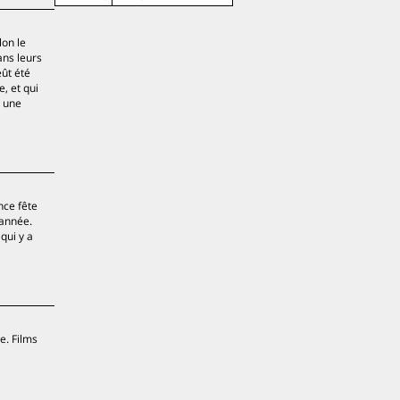
lon le
ans leurs
eût été
, et qui
à une
nce fête
’année.
qui y a
e. Films