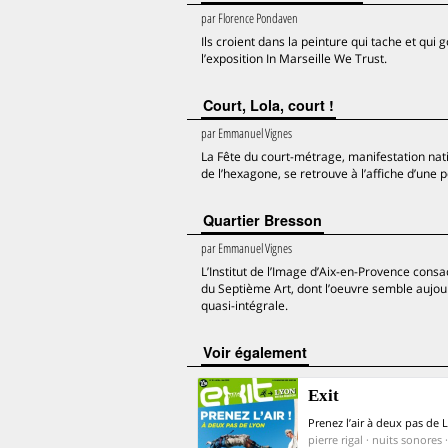
par
Florence Pondaven
Ils croient dans la peinture qui tache et qui 
l’exposition In Marseille We Trust.
Court, Lola, court !
par
Emmanuel Vignes
La Fête du court-métrage, manifestation nat
de l’hexagone, se retrouve à l’affiche d’une 
Quartier Bresson
par
Emmanuel Vignes
L’Institut de l’Image d’Aix-en-Provence con
du Septième Art, dont l’oeuvre semble aujou
quasi-intégrale.
voir également
Exit
Prenez l’air à deux pas de 
pierre rigal · nuits sonores