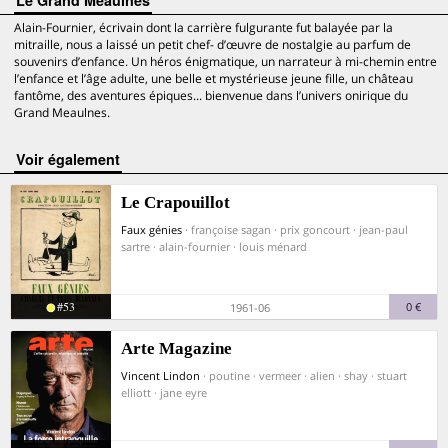
Le Grand Meaulnes
Alain-Fournier, écrivain dont la carrière fulgurante fut balayée par la
mitraille, nous a laissé un petit chef- d’œuvre de nostalgie au parfum de
souvenirs d’enfance. Un héros énigmatique, un narrateur à mi-chemin entre
l’enfance et l’âge adulte, une belle et mystérieuse jeune fille, un château
fantôme, des aventures épiques... bienvenue dans l’univers onirique du
Grand Meaulnes.
voir également
Le Crapouillot
Faux génies
· françoise sagan · prix goncourt · jean-paul
sartre · alain-fournier · louis ménard
#53
0 €
1961-06
Arte Magazine
Vincent Lindon
· poutine · vermeer · alien · shay · stuart
elliott · jane eyre