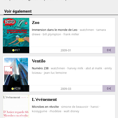
voir également
Zoo
Immersion dans le monde de Leo
· watchmen · tamara
drewe · bill plympton · frank miller
#17
0 €
2009-01
Ventilo
Numéro 238
· watchmen · harvey milk · abd al malik · emily
loizeau · jean-luc lemoine
#238
0 €
2009-03
L'événement
Microbes en révolte
· simone de beauvoir · hanoi ·
kossyguine · rhodésie · walt disney