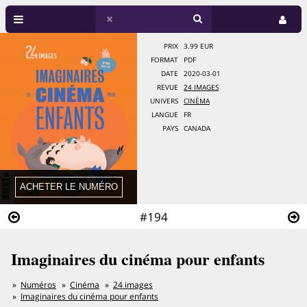
PRIX
3.99 EUR
FORMAT
PDF
DATE
2020-03-01
REVUE
24 IMAGES
UNIVERS
CINÉMA
LANGUE
FR
PAYS
CANADA
#194
Imaginaires du cinéma pour enfants
Numéros
Cinéma
24 images
Imaginaires du cinéma pour enfants