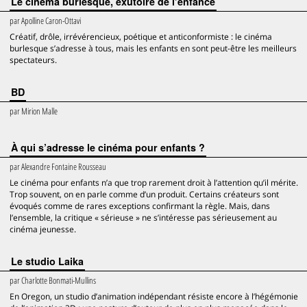
Le cinéma burlesque, exutoire de l’enfance
par
Apolline Caron-Ottavi
Créatif, drôle, irrévérencieux, poétique et anticonformiste : le cinéma
burlesque s’adresse à tous, mais les enfants en sont peut-être les meilleurs
spectateurs.
BD
par
Mirion Malle
À qui s’adresse le cinéma pour enfants ?
par
Alexandre Fontaine Rousseau
Le cinéma pour enfants n’a que trop rarement droit à l’attention qu’il mérite.
Trop souvent, on en parle comme d’un produit. Certains créateurs sont
évoqués comme de rares exceptions confirmant la règle. Mais, dans
l’ensemble, la critique « sérieuse » ne s’intéresse pas sérieusement au
cinéma jeunesse.
Le studio Laika
par
Charlotte Bonmati-Mullins
En Oregon, un studio d’animation indépendant résiste encore à l’hégémonie