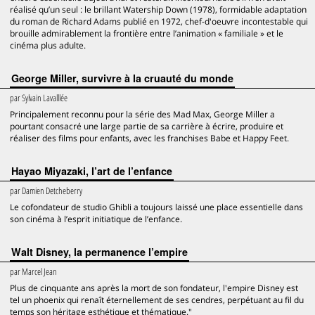
réalisé qu’un seul : le brillant Watership Down (1978), formidable adaptation
du roman de Richard Adams publié en 1972, chef-d'oeuvre incontestable qui
brouille admirablement la frontière entre l’animation « familiale » et le
cinéma plus adulte.
George Miller, survivre à la cruauté du monde
par
Sylvain Lavalllée
Principalement reconnu pour la série des Mad Max, George Miller a
pourtant consacré une large partie de sa carrière à écrire, produire et
réaliser des films pour enfants, avec les franchises Babe et Happy Feet.
Hayao Miyazaki, l’art de l’enfance
par
Damien Detcheberry
Le cofondateur de studio Ghibli a toujours laissé une place essentielle dans
son cinéma à l’esprit initiatique de l’enfance.
Walt Disney, la permanence l’empire
par
Marcel Jean
Plus de cinquante ans après la mort de son fondateur, l'empire Disney est
tel un phoenix qui renaît éternellement de ses cendres, perpétuant au fil du
temps son héritage esthétique et thématique."