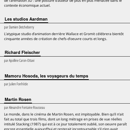
de l’animation 3D : une posture d’auteur de plus en plus menacée dans le
contexte économique actuel.
Les studios Aardman
par
Damien Detcheberry
L’atypique studio d’animation derrière Wallace et Gromit célébrera bientôt
cinquante années de création de chefs-d’oeuvre courts et longs.
Richard Fleischer
par
Apolline Caron-Ottavi
Mamoru Hosoda, les voyageurs du temps
par
Julien Fonfrède
Martin Rosen
par
Alexandre Fontaine Rousseau
Le monde, dans le cinéma de Martin Rosen, est impitoyable. Bien qu’il n’ait
fait au total que trois films, dont un long métrage en prises de vue réelles
intitulé Stacking (1987) qui est à ce jour totalement oublié, son oeuvre paraît
encore essentielle aujourd’hui et resterait incontournable s’il n’en avait