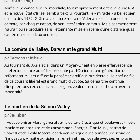
par
Richard Herzinger
Après la Seconde Guerre mondiale, tout rapprochement entre la jeune RFA
et le nouvel État d’Israël semblait exclu. Pourtant, le « miracle » a bel et bien
eu lieu dès 1952. Grâce à la stature morale d’Adenauer et à la prise en
compte, par chaque nation, de son intérêt bien compris. Mais cet événement
n’aurait pu se produire sans l’étonnante mise en scène d’une distance quasi
sacrée entre les deux peuples.
La comète de Halley, Darwin et le grand Mufti
par
Christopher de Bellaigue
Au tournant du XXe siècle, dans un Moyen-Orient en pleine effervescence
intellectuelle face au défi représenté par l’Occident, une génération de
réformateurs lit et diffuse la pensée scientifique occidentale. Le chef de file
de ce courant libéral est grand mufti d’Égypte. Sa démarche continue
d’inspirer tous ceux qui, dans la région, veulent réconcilier l’islam avec la
modernité.
Le martien de la Silicon Valley
par
Sue Halpern
Il veut coloniser Mars, généraliser la voiture électrique et bouleverser notre
manière de produire et de consommer l’énergie. Elon Musk, patron de
SpaceX et de Tesla Motors, est devenu en quelques années une icône de
l’innovation. Ambitieux, visionnaire, génial, impitoyable avec ses employés, il