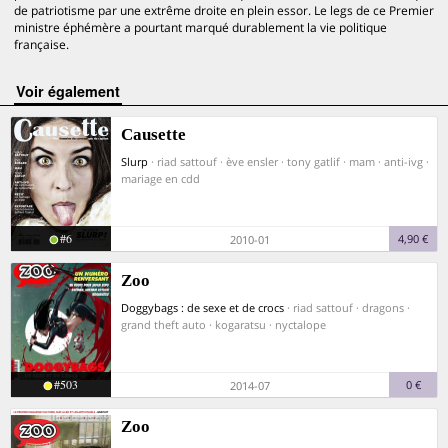
de patriotisme par une extrême droite en plein essor. Le legs de ce Premier
ministre éphémère a pourtant marqué durablement la vie politique
française.
voir également
Causette
Slurp
· riad sattouf · ève ensler · tony gatlif · mam · anti-ivg ·
mariage en cdd
#6
4,90 €
2010-01
Zoo
Doggybags : de sexe et de crocs
· riad sattouf · dragons ·
grand theft auto · kogaratsu · nyctalope
#503
0 €
2014-07
Zoo