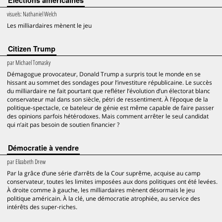
Elections américaines
visuels:
Nathaniel Welch
Les milliardaires mènent le jeu
Citizen Trump
par
Michael Tomasky
Démagogue provocateur, Donald Trump a surpris tout le monde en se
hissant au sommet des sondages pour l’investiture républicaine. Le succès
du milliardaire ne fait pourtant que refléter l’évolution d’un électorat blanc
conservateur mal dans son siècle, pétri de ressentiment. À l’époque de la
politique-spectacle, ce bateleur de génie est même capable de faire passer
des opinions parfois hétérodoxes. Mais comment arrêter le seul candidat
qui n’ait pas besoin de soutien financier ?
Démocratie à vendre
par
Elizabeth Drew
Par la grâce d’une série d’arrêts de la Cour suprême, acquise au camp
conservateur, toutes les limites imposées aux dons politiques ont été levées.
À droite comme à gauche, les milliardaires mènent désormais le jeu
politique américain. À la clé, une démocratie atrophiée, au service des
intérêts des super-riches.