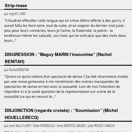
Strip-tease
par
Ingrid S. KIM
"Il faudrait effeuiller cette langue qui en crève d’être offerte à des porcs, il
aurait fallu les faire taire, tout de suite, et se saigner du dernier mot juste -
plus pour leurs conneries, leurs je t’aime, la fraternité, la patrie - la
tendresse même les salauds, ces mots qui ne sont plus que des mots dans
leurs..."
DISGRESSION : “Maguy MARIN l’insoumise” (Rachel
BENITAH)
par
Rachel BENITAH
"Qu’est-ce qu’on retient d’un spectacle de danse ? J’ai été récemment invitée
par une revue genevoise à me remémorer des scènes marquantes de
spectacles de danse en lien avec la sexualité. Loin de moi l'intention de
répondre ici à la vaste question de la représentation sur scène de la
sexualité (ce qui en ressort le..."
DISJONCTION (regards croisés) : “Soumission” (Michel
HOUELLEBECQ)
par
Jean-Marc FLAPP / Côme FREDAIGUE / Anne MONTEIL-BAUER / Julie PROUST-TANGUY