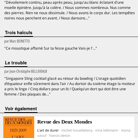
"Dévoilement continu, peau après peau, jusqu'au blanc éclatant d'une
moelle épinière. Jusqu'à la colère. / Nous sommes nombreux. Nus comme
des pierres. Rien ne nous dissimule. / Nous avons le corps dur. Les tempêtes
noires nous penchent en avant. / Nous dansons..."
Trois haïculs
par
Marc BONETTO
"Ce moustique affamé Sur ta fesse gauche Vais-je l'..."
Le trouble
par
Jean-Christophe BELLEVEAUX
"Singapore Sling cocktail glacé au retour du bowling / L’orage quotidien
d’équateur enfle sûrement dans l’air / Au dortoir du sixième étage la moiteur
a pris le linge / Cinq dollars pour un lit / Quelqu’un dort qui doit être une
femme / Des plaques de..."
voir également
Revue des Deux Mondes
L’art de durer
· michel houellebecq · irina liebmann · mona
ozouf · francis deron