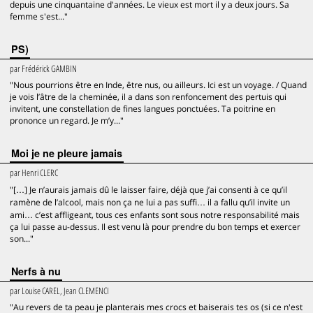
depuis une cinquantaine d'années. Le vieux est mort il y a deux jours. Sa
femme s'est..."
PS)
par
Frédérick GAMBIN
"Nous pourrions être en Inde, être nus, ou ailleurs. Ici est un voyage. / Quand
je vois l’âtre de la cheminée, il a dans son renfoncement des pertuis qui
invitent, une constellation de fines langues ponctuées. Ta poitrine en
prononce un regard. Je m’y..."
Moi je ne pleure jamais
par
Henri CLERC
"[…] Je n’aurais jamais dû le laisser faire, déjà que j’ai consenti à ce qu’il
ramène de l’alcool, mais non ça ne lui a pas suffi… il a fallu qu’il invite un
ami… c’est affligeant, tous ces enfants sont sous notre responsabilité mais
ça lui passe au-dessus. Il est venu là pour prendre du bon temps et exercer
son..."
Nerfs à nu
par
Louise CAREL, Jean CLEMENCI
"Au revers de ta peau je planterais mes crocs et baiserais tes os (si ce n'est