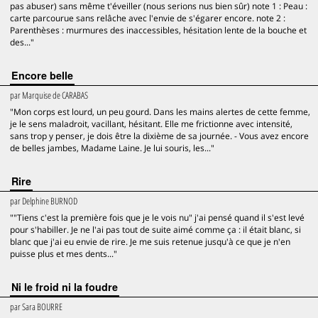
pas abuser) sans même t'éveiller (nous serions nus bien sûr) note 1 : Peau :
carte parcourue sans relâche avec l'envie de s'égarer encore. note 2 :
Parenthèses : murmures des inaccessibles, hésitation lente de la bouche et
des..."
Encore belle
par
Marquise de CARABAS
"Mon corps est lourd, un peu gourd. Dans les mains alertes de cette femme,
je le sens maladroit, vacillant, hésitant. Elle me frictionne avec intensité,
sans trop y penser, je dois être la dixième de sa journée. - Vous avez encore
de belles jambes, Madame Laine. Je lui souris, les..."
Rire
par
Delphine BURNOD
""Tiens c'est la première fois que je le vois nu" j'ai pensé quand il s'est levé
pour s'habiller. Je ne l'ai pas tout de suite aimé comme ça : il était blanc, si
blanc que j'ai eu envie de rire. Je me suis retenue jusqu'à ce que je n'en
puisse plus et mes dents..."
Ni le froid ni la foudre
par
Sara BOURRE