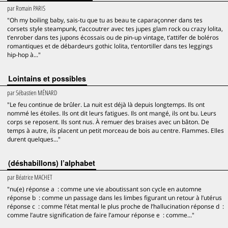
par
Romain PARIS
"Oh my boiling baby, sais-tu que tu as beau te caparaçonner dans tes
corsets style steampunk, t’accoutrer avec tes jupes glam rock ou crazy lolita,
t’enrober dans tes jupons écossais ou de pin-up vintage, t’attifer de boléros
romantiques et de débardeurs gothic lolita, t’entortiller dans tes leggings
hip-hop à..."
Lointains et possibles
par
Sébastien MÉNARD
"Le feu continue de brûler. La nuit est déjà là depuis longtemps. Ils ont
nommé les étoiles. Ils ont dit leurs fatigues. Ils ont mangé, ils ont bu. Leurs
corps se reposent. Ils sont nus. À remuer des braises avec un bâton. De
temps à autre, ils placent un petit morceau de bois au centre. Flammes. Elles
durent quelques..."
(déshabillons) l’alphabet
par
Béatrice MACHET
"nu(e) réponse a : comme une vie aboutissant son cycle en automne
réponse b : comme un passage dans les limbes figurant un retour à l’utérus
réponse c : comme l’état mental le plus proche de l’hallucination réponse d :
comme l’autre signification de faire l’amour réponse e : comme..."