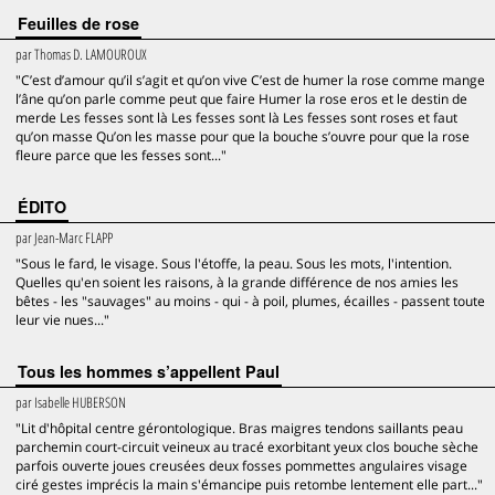
Feuilles de rose
par
Thomas D. LAMOUROUX
"C’est d’amour qu’il s’agit et qu’on vive C’est de humer la rose comme mange
l’âne qu’on parle comme peut que faire Humer la rose eros et le destin de
merde Les fesses sont là Les fesses sont là Les fesses sont roses et faut
qu’on masse Qu’on les masse pour que la bouche s’ouvre pour que la rose
fleure parce que les fesses sont..."
ÉDITO
par
Jean-Marc FLAPP
"Sous le fard, le visage. Sous l'étoffe, la peau. Sous les mots, l'intention.
Quelles qu'en soient les raisons, à la grande différence de nos amies les
bêtes - les "sauvages" au moins - qui - à poil, plumes, écailles - passent toute
leur vie nues..."
Tous les hommes s’appellent Paul
par
Isabelle HUBERSON
"Lit d'hôpital centre gérontologique. Bras maigres tendons saillants peau
parchemin court-circuit veineux au tracé exorbitant yeux clos bouche sèche
parfois ouverte joues creusées deux fosses pommettes angulaires visage
ciré gestes imprécis la main s'émancipe puis retombe lentement elle part..."