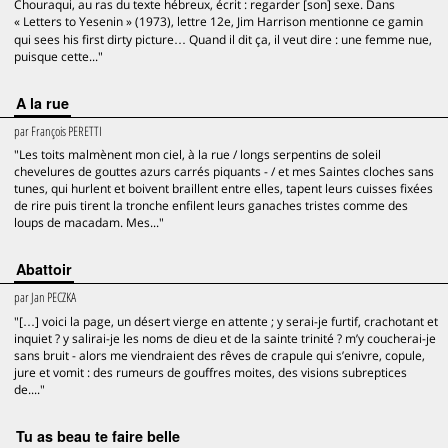
Chouraqui, au ras du texte hébreux, écrit : regarder [son] sexe. Dans
« Letters to Yesenin » (1973), lettre 12e, Jim Harrison mentionne ce gamin
qui sees his first dirty picture… Quand il dit ça, il veut dire : une femme nue,
puisque cette..."
A la rue
par
François PERETTI
"Les toits malmènent mon ciel, à la rue / longs serpentins de soleil
chevelures de gouttes azurs carrés piquants - / et mes Saintes cloches sans
tunes, qui hurlent et boivent braillent entre elles, tapent leurs cuisses fixées
de rire puis tirent la tronche enfilent leurs ganaches tristes comme des
loups de macadam. Mes..."
Abattoir
par
Jan PECZKA
"[…] voici la page, un désert vierge en attente ; y serai-je furtif, crachotant et
inquiet ? y salirai-je les noms de dieu et de la sainte trinité ? m’y coucherai-je
sans bruit - alors me viendraient des rêves de crapule qui s’enivre, copule,
jure et vomit : des rumeurs de gouffres moites, des visions subreptices
de...."
Tu as beau te faire belle