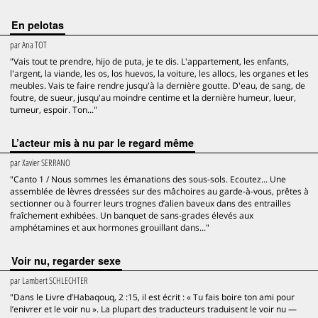
En pelotas
par
Ana TOT
"Vais tout te prendre, hijo de puta, je te dis. L'appartement, les enfants,
l'argent, la viande, les os, los huevos, la voiture, les allocs, les organes et les
meubles. Vais te faire rendre jusqu'à la dernière goutte. D'eau, de sang, de
foutre, de sueur, jusqu'au moindre centime et la dernière humeur, lueur,
tumeur, espoir. Ton..."
L’acteur mis à nu par le regard même
par
Xavier SERRANO
"Canto 1 / Nous sommes les émanations des sous-sols. Ecoutez... Une
assemblée de lèvres dressées sur des mâchoires au garde-à-vous, prêtes à
sectionner ou à fourrer leurs trognes d’alien baveux dans des entrailles
fraîchement exhibées. Un banquet de sans-grades élevés aux
amphétamines et aux hormones grouillant dans..."
Voir nu, regarder sexe
par
Lambert SCHLECHTER
"Dans le Livre d’Habaqouq, 2 :15, il est écrit : « Tu fais boire ton ami pour
l’enivrer et le voir nu ». La plupart des traducteurs traduisent le voir nu —