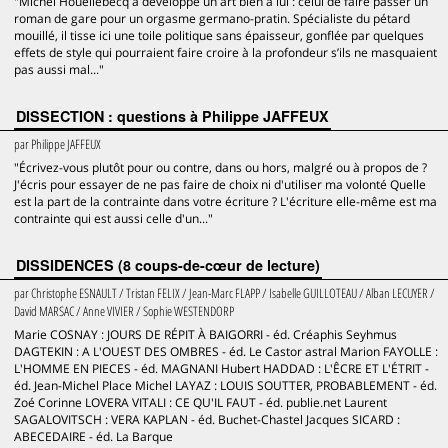
"Michel Houellebecq a développé un art bien à lui : celui de faire passer un
roman de gare pour un orgasme germano-pratin. Spécialiste du pétard
mouillé, il tisse ici une toile politique sans épaisseur, gonflée par quelques
effets de style qui pourraient faire croire à la profondeur s’ils ne masquaient
pas aussi mal..."
DISSECTION : questions à Philippe JAFFEUX
par
Philippe JAFFEUX
"Écrivez-vous plutôt pour ou contre, dans ou hors, malgré ou à propos de ?
J'écris pour essayer de ne pas faire de choix ni d'utiliser ma volonté Quelle
est la part de la contrainte dans votre écriture ? L'écriture elle-même est ma
contrainte qui est aussi celle d'un..."
DISSIDENCES (8 coups-de-cœur de lecture)
par
Christophe ESNAULT / Tristan FELIX / Jean-Marc FLAPP / Isabelle GUILLOTEAU / Alban LECUYER /
David MARSAC / Anne VIVIER / Sophie WESTENDORP
Marie COSNAY : JOURS DE RÉPIT À BAIGORRI - éd. Créaphis Seyhmus
DAGTEKIN : A L'OUEST DES OMBRES - éd. Le Castor astral Marion FAYOLLE :
L'HOMME EN PIECES - éd. MAGNANI Hubert HADDAD : L'ÊCRE ET L'ÉTRIT -
éd. Jean-Michel Place Michel LAYAZ : LOUIS SOUTTER, PROBABLEMENT - éd.
Zoé Corinne LOVERA VITALI : CE QU'IL FAUT - éd. publie.net Laurent
SAGALOVITSCH : VERA KAPLAN - éd. Buchet-Chastel Jacques SICARD :
ABECEDAIRE - éd. La Barque