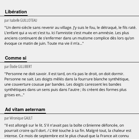
Libération
par
Isabelle GUILLOTEAU
"Un demi-siècle sans revenir au village. J’y suis le fou, le détraqué, le fils raté.
L’enfant qui a vu et s’est tu. Ici l’amnistie s’est muée en amnésie. Les plus
anciens continuent de s’enfermer dans un mutisme complice dès lors qu’on
évoque ce matin de juin. Toute ma vie il m’a..."
Comme si
par
Élodie GILLIBERT
"Personne ne doit savoir. Il est tard, on n’a pas le droit, on doit dormir.
Personne ne sait. Les doigts mêlés dans la fourrure blanche synthétique,
une couverture cousue par bandes. Les doigts caressent les bandes
synthétiques dans un sens puis dans l'autre ; ils créent des formes plus
grises en..."
Ad vitam aeternam
par
Véronique GAULT
"Il est allongé sur le lit. S'il n'avait pas la boîte crânienne défoncée, on
pourrait croire qu'il dort. / L'été touche à sa fin. Malgré tout, la chaleur est
intense. Ce mois de septembre est le plus chaud que la France ait connu