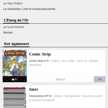
par
Roger Petitjean
La révolution, c'est le travail passionné.
L’Etang de l’Or
par
Gaston Baissette
Roman
voir également
Comic Strip
Comic Strip n°3
· cinéma · jeux vidéo · pixel art · bandes
dessinées
#3
0 €
2009-07
Inter
Intervention N°14
· cinéma · récit guerrier · bouche ouverte ·
la censure tranquille