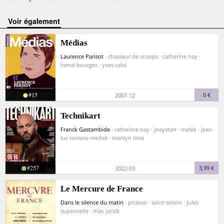
voir également
Médias
Laurence Parisot
· chasseur de scoops · catherine nay ·
hervé bourges · yves calvi
#15
0 €
2007-12
Technikart
Franck Gastambide
· catherine nay · joeystarr · malek · jean-
luc romero-michel · marilyn lima
#257
3,99 €
2022-03
Le Mercure de France
Dans le silence du matin
· picasso · saint-simon · jules
supervielle · max jacob