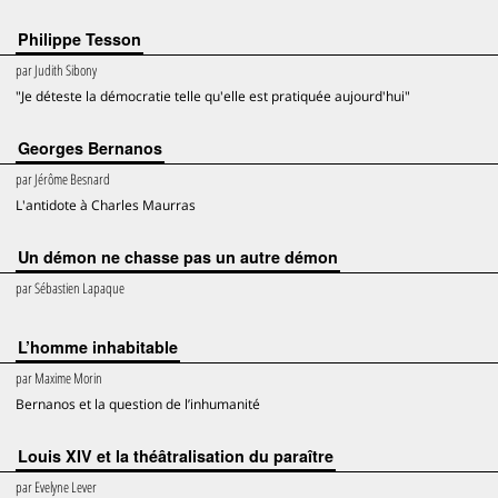
Philippe Tesson
par
Judith Sibony
"Je déteste la démocratie telle qu'elle est pratiquée aujourd'hui"
Georges Bernanos
par
Jérôme Besnard
L'antidote à Charles Maurras
Un démon ne chasse pas un autre démon
par
Sébastien Lapaque
L’homme inhabitable
par
Maxime Morin
Bernanos et la question de l’inhumanité
Louis XIV et la théâtralisation du paraître
par
Evelyne Lever