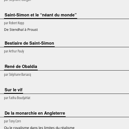
Saint-Simon et le “néant du monde”
par
Robert Kopp
De Stendhal à Proust
Bestiaire de Saint-Simon
par
Arthur Pauly
René de Obaldia
par
Stéphane Barsacq
Sur le vif
par
Fatiha Boudjahlat
De la monarchie en Angleterre
par
Tony Corn
Ou le royalisme dans les limites du réalisme