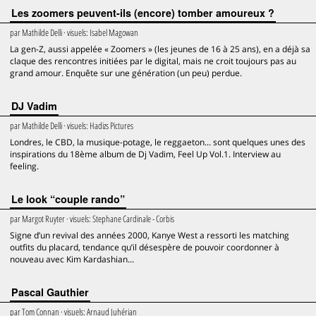
Les zoomers peuvent-ils (encore) tomber amoureux ?
par
Mathilde Delli
· visuels:
Isabel Magowan
La gen-Z, aussi appelée « Zoomers » (les jeunes de 16 à 25 ans), en a déjà sa
claque des rencontres initiées par le digital, mais ne croit toujours pas au
grand amour. Enquête sur une génération (un peu) perdue.
DJ Vadim
par
Mathilde Delli
· visuels:
Hadizs Pictures
Londres, le CBD, la musique-potage, le reggaeton... sont quelques unes des
inspirations du 18ème album de Dj Vadim, Feel Up Vol.1. Interview au
feeling.
Le look “couple rando”
par
Margot Ruyter
· visuels:
Stephane Cardinale - Corbis
Signe d’un revival des années 2000, Kanye West a ressorti les matching
outfits du placard, tendance qu’il désespère de pouvoir coordonner à
nouveau avec Kim Kardashian...
Pascal Gauthier
par
Tom Connan
· visuels:
Arnaud Juhérian