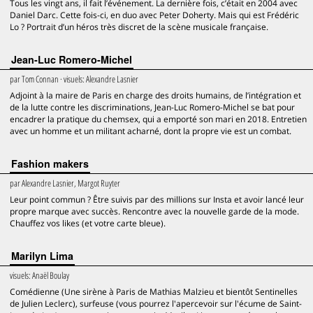
Tous les vingt ans, il fait l’événement. La dernière fois, c’était en 2004 avec
Daniel Darc. Cette fois-ci, en duo avec Peter Doherty. Mais qui est Frédéric
Lo ? Portrait d’un héros très discret de la scène musicale française.
Jean-Luc Romero-Michel
par
Tom Connan
· visuels:
Alexandre Lasnier
Adjoint à la maire de Paris en charge des droits humains, de l’intégration et
de la lutte contre les discriminations, Jean-Luc Romero-Michel se bat pour
encadrer la pratique du chemsex, qui a emporté son mari en 2018. Entretien
avec un homme et un militant acharné, dont la propre vie est un combat.
Fashion makers
par
Alexandre Lasnier, Margot Ruyter
Leur point commun ? Être suivis par des millions sur Insta et avoir lancé leur
propre marque avec succès. Rencontre avec la nouvelle garde de la mode.
Chauffez vos likes (et votre carte bleue).
Marilyn Lima
visuels:
Anaël Boulay
Comédienne (Une sirène à Paris de Mathias Malzieu et bientôt Sentinelles
de Julien Leclerc), surfeuse (vous pourrez l'apercevoir sur l'écume de Saint-