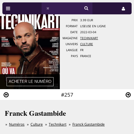
PRIX
3.99 EUR
FORMAT
LISEUSE EN LIGNE
DATE
2022-03-04
MAGAZINE
TECHNIKART
UNIVERS
CULTURE
LANGUE
FR
PAYS
FRANCE
#257
Franck Gastambide
Numéros
Culture
Technikart
Franck Gastambide