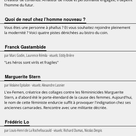
l’homme du futur.
Quoi de neuf chez l’homme nouveau ?
Vous êtes une personne à phallus ? Et vous souhaitez rejoindre pleinement
la modernité ? Voici quatre pistes dénichées au bistro du coin.
Franck Gastambide
par
Marc Godin, Laurence Rémila
· visuels:
Eddy Brière
"Les héros sont virils et fragiles"
Marguerite Stern
par
Violaine Epitalon
· visuels:
Alexandre Lasnier
L'ex-Femen, créatrice des collages contre les fémininicides Marguerite
Stern, a d'abord été le porte-étendard de la cause des femmes. Aujourd'hui,
le nom de cette féministe endurcie suffit à provoquer l'indignation chez ses
anciennes camarades. Rencontre avec une militante décriée.
Frédéric Lo
par
Louis-Henri de La Rochefoucauld
· visuels:
Richard Dumas, Nicolas Despis