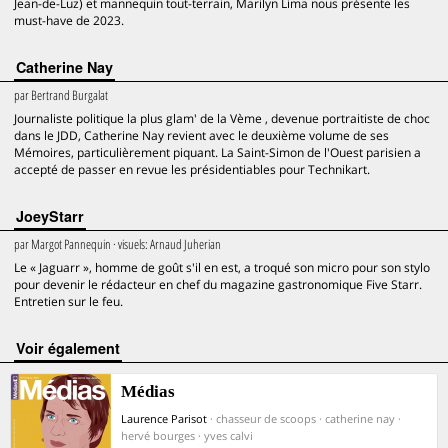
Jean-de-Luz) et mannequin tout-terrain, Marilyn Lima nous présente les
must-have de 2023.
Catherine Nay
par
Bertrand Burgalat
Journaliste politique la plus glam' de la Vème , devenue portraitiste de choc
dans le JDD, Catherine Nay revient avec le deuxième volume de ses
Mémoires, particulièrement piquant. La Saint-Simon de l'Ouest parisien a
accepté de passer en revue les présidentiables pour Technikart.
JoeyStarr
par
Margot Pannequin
· visuels:
Arnaud Juherian
Le « Jaguarr », homme de goût s'il en est, a troqué son micro pour son stylo
pour devenir le rédacteur en chef du magazine gastronomique Five Starr.
Entretien sur le feu.
voir également
Médias
Laurence Parisot
· chasseur de scoops · catherine nay ·
hervé bourges · yves calvi