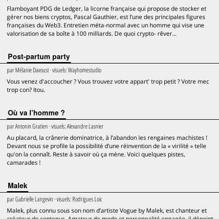
Flamboyant PDG de Ledger, la licorne française qui propose de stocker et
gérer nos biens cryptos, Pascal Gauthier, est l’une des principales figures
françaises du Web3. Entretien méta-normal avec un homme qui vise une
valorisation de sa boîte à 100 milliards. De quoi crypto- rêver...
Post-partum party
par
Mélanie Davoust
· visuels:
Wayhomestudio
Vous venez d'accoucher ? Vous trouvez votre appart' trop petit ? Votre mec
trop con? Itou.
Où va l’homme ?
par
Antonin Gratien
· visuels:
Alexandre Lasnier
Au placard, la crânerie dominatrice, à l’abandon les rengaines machistes !
Devant nous se profile la possibilité d’une réinvention de la « virilité » telle
qu'on la connaît. Reste à savoir où ça mène. Voici quelques pistes,
camarades !
Malek
par
Gabrielle Langevin
· visuels:
Rodrigues Loic
Malek, plus connu sous son nom d’artiste Vogue by Malek, est chanteur et
créateur de contenus. Amateur de mode et personnalité engagée, il dépeint