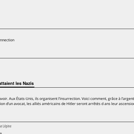
onnection
taient les Nazis
voir. Aux États-Unis, ils organisent l’insurrection. Voici comment, grâce à l’argen
on d’un avocat, les alliés américains de Hitler seront arrêtés d ans leur ascensio
ise Lépine
 »