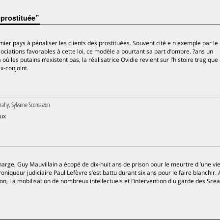
prostituée”
emier pays à pénaliser les clients des prostituées. Souvent cité e n exemple par le
ciations favorables à cette loi, ce modèle a pourtant sa part d’ombre. ?ans un
où les putains n’existent pas, la réalisatrice Ovidie revient sur l’histoire tragique
x-conjoint.
rahy, Sylvaine Scomazzon
eux
arge, Guy Mauvillain a écopé de dix-huit ans de prison pour le meurtre d ’une vi
niqueur judiciaire Paul Lefèvre s’est battu durant six ans pour le faire blanchir.
on, l a mobilisation de nombreux intellectuels et l’intervention d u garde des Scea