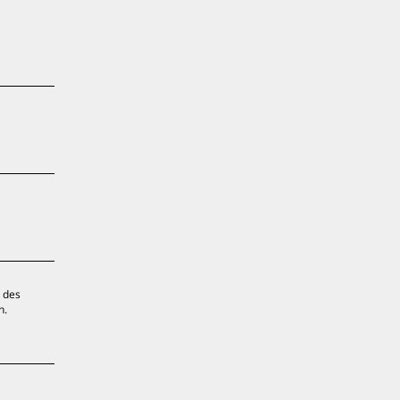
t des
n.