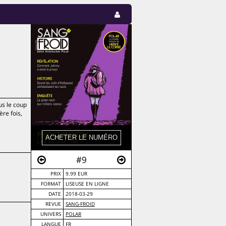
us le coup
ère fois,
#9
PRIX
9.99 EUR
FORMAT
LISEUSE EN LIGNE
DATE
2018-03-29
REVUE
SANG-FROID
UNIVERS
POLAR
LANGUE
FR