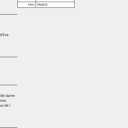
PAYS
FRANCE
 d'Eva-
eille dame
 Avec
ux de l