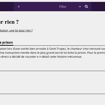
ur rien ?
itution, une loi pour rien ?
a prison
rcation lors d’une soirée bien arrosée à Saint-Tropez, le chanteur s’est retrouvé so
Une transaction menée dans le plus grand secret lui évita la prison. Pour la premi
n direct a décidé de raconter e n détail cette histoire méconnue.