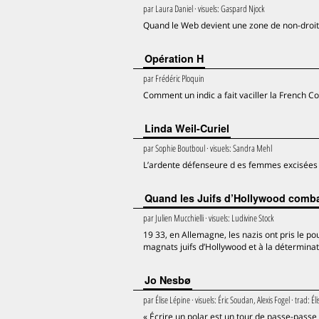
par
Laura Daniel
· visuels:
Gaspard Njock
Quand le Web devient une zone de non-droit
Opération H
par
Frédéric Ploquin
Comment un indic a fait vaciller la French C
Linda Weil-Curiel
par
Sophie Boutboul
· visuels:
Sandra Mehl
L’ardente défenseure d es femmes excisées
Quand les Juifs d’Hollywood combat
par
Julien Mucchielli
· visuels:
Ludivine Stock
19 33, en Allemagne, les nazis ont pris le pou
magnats juifs d’Hollywood et à la déterminati
Jo Nesbø
par
Élise Lépine
· visuels:
Éric Soudan, Alexis Fogel
· trad:
Él
« Écrire un polar est un tour de passe-passe