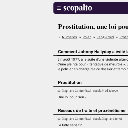
Prostitution, une loi po
Numéros
Polar
Sang-Froid
Prost
Comment Johnny Hallyday a évité l
E n août 1977, à la suite d’une violente alte
d’une plainte pour « tentative de meurtre ». 
le policier en charge d e ce dossier et témoi
Prostitution
par
Stéphane Damian-Tissot
· visuels:
Fred Salsedo
Une loi pour rien ?
Réseaux de traite et proxénétisme
par
Stéphane Damian-Tissot
· visuels:
Stéphane Servain
La lutte sans fin