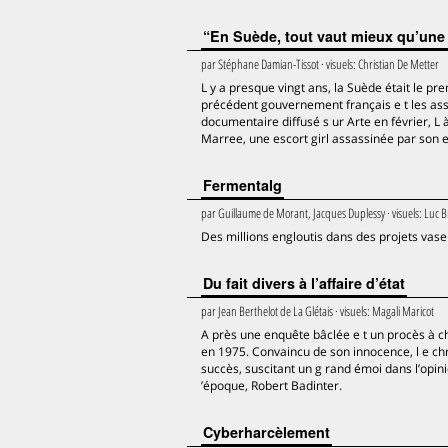
“En Suède, tout vaut mieux qu’une 
par
Stéphane Damian-Tissot
· visuels:
Christian De Metter
L y a presque vingt ans, la Suède était le pr
précédent gouvernement français e t les asso
documentaire diffusé s ur Arte en février, L à 
Marree, une escort girl assassinée par son e
Fermentalg
par
Guillaume de Morant, Jacques Duplessy
· visuels:
Luc B
Des millions engloutis dans des projets vas
Du fait divers à l’affaire d’état
par
Jean Berthelot de La Glétais
· visuels:
Magali Maricot
A près une enquête bâclée e t un procès à ch
en 1975. Convaincu de son innocence, l e chro
succès, suscitant un g rand émoi dans l’opini
’époque, Robert Badinter.
Cyberharcèlement