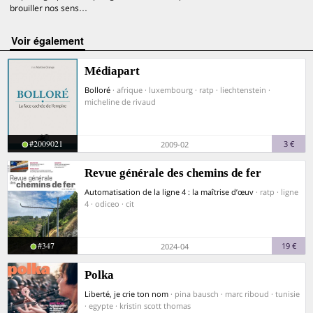
brouiller nos sens…
voir également
Médiapart
Bolloré
· afrique · luxembourg · ratp · liechtenstein ·
micheline de rivaud
#2009021
3 €
2009-02
Revue générale des chemins de fer
Automatisation de la ligne 4 : la maîtrise d’œuv
· ratp · ligne
4 · odiceo · cit
#347
19 €
2024-04
Polka
Liberté, je crie ton nom
· pina bausch · marc riboud · tunisie
· egypte · kristin scott thomas